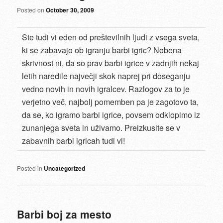
Posted on
October 30, 2009
Ste tudi vi eden od preštevilnih ljudi z vsega sveta,
ki se zabavajo ob igranju barbi igric? Nobena
skrivnost ni, da so prav barbi igrice v zadnjih nekaj
letih naredile največji skok naprej pri doseganju
vedno novih in novih igralcev. Razlogov za to je
verjetno več, najbolj pomemben pa je zagotovo ta,
da se, ko igramo barbi igrice, povsem odklopimo iz
zunanjega sveta in uživamo. Preizkusite se v
zabavnih barbi igricah tudi vi!
Posted in
Uncategorized
Barbi boj za mesto