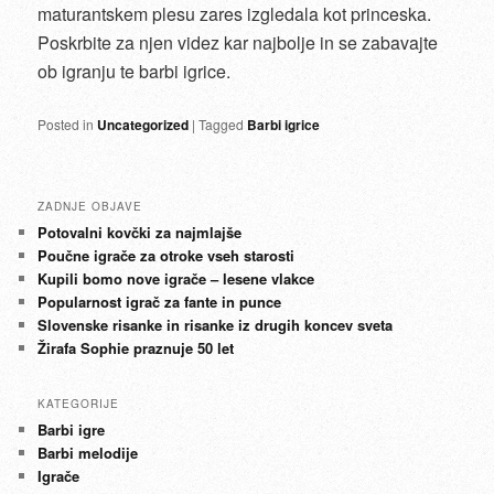
maturantskem plesu zares izgledala kot princeska.
Poskrbite za njen videz kar najbolje in se zabavajte
ob igranju te barbi igrice.
Posted in
Uncategorized
|
Tagged
Barbi igrice
ZADNJE OBJAVE
Potovalni kovčki za najmlajše
Poučne igrače za otroke vseh starosti
Kupili bomo nove igrače – lesene vlakce
Popularnost igrač za fante in punce
Slovenske risanke in risanke iz drugih koncev sveta
Žirafa Sophie praznuje 50 let
KATEGORIJE
Barbi igre
Barbi melodije
Igrače