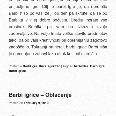
priljubljene igre. Cilj te barbi igre je, da opremite
Barbi hišo po vaši želji ob tem pa skrbite, da se bo
Barbika v njej dobro počutila. Urediti morate vse
prostore Barbika pa vam bo izkazala svojo
zadovoljstvo. Na voljo imate veliko število predmetov
tako, da bo vaši kreativnosti pri opremljanju zagotovo
zadoščeno. Tokratnji primerek barbi igrice Barbi hiša
je namenjena zabavi tako otrok kot tudi starejših.
Posted in
Barbi igre
,
Uncategorized
|
Tagged
barbi hiša
,
Barbi igre
,
Barbi igrice
Barbi igrice – Oblačenje
Posted on
February 9, 2010