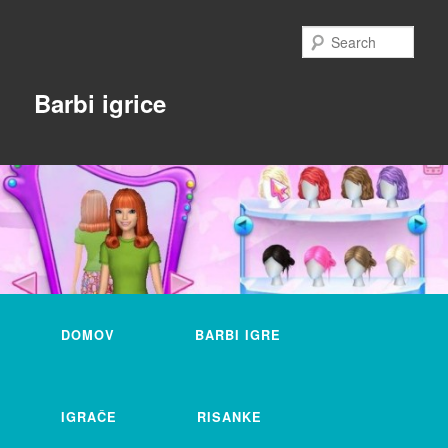
Skip
Skip
to
to
Sear
primary
secondary
content
content
Barbi igrice
Main
menu
DOMOV
BARBI IGRE
IGRAČE
RISANKE