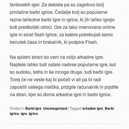
fantovskih iger. Za dekleta pa so zagotovo bolj
privlačne barbi igrice. Čedalje bolj so popularne
razne lahkotne barbi igre in igrice, ki jih lahko igrajo
tudi predšolski otroci. Gre za tako imenovane online
igre in sicer flash igrice, za katere potrebuješ samo
trenutek časa in brskalnik, ki podpira Flash.
Na spletni strani so vam na voljo arkadne igre.
Najdete lahko tudi ostale nadvse popularne igre, kot
so sudoku, tetris in še mnoge druge, tudi barbi igre.
Torej če ne veste kaj bi počeli vi ali pa bi radi
zaposlili vašega malčka, prižgite računalnik in pojdite
na stran, kjer so doma arkadne igre in barbi igrice.
Posted in
Barbi igre
,
Uncategorized
|
Tagged
arkadne igre
,
Barbi
igrice
,
igre
,
Igrice