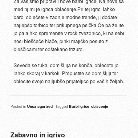
Za vas smo pripravili nove barbi igrice. Najnovejša
med njimi je igrica oblačenje.Pri tej igrici lahko
barbi oblečete v zadnje modne trende, ji dodate
najlepšo torbico ter prikupnega psička.Če pa želite
jo pa alhko spremenite v rock zvezdnico, ki na sebi
nosi bleščeče hlače, pinki majičko posuto z
bleščicami ter odštekano frizuro.
Seveda se tukaj domišljija ne konča, oblečete jo
lahko skoraj v karkoli. Prepustite se domišljiji ter
oblecite svojo najljubšo prijateljico po vaših željah.
Posted in
Uncategorized
|
Tagged
Barbi igrice
,
oblačenje
Zabavno in igrivo