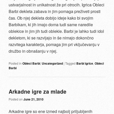
ustvarjalnost in unikatnost že pri otrocih. Igrica Obleci
Barbi dekleta zabava in jim pomaga preživeti prosti
čas. Ob njej dekleta dobijo ideje kako bi svojim
Barbikam, ki jih imajo doma tudi same naredile
oblekice in jim jih tudi oblekle. Barbi je lahko tudi idol
dekletom, ki se razvijajo in še nimajo dokončno
razvitega karakterja, pomaga jim pri vključevanju v
družbo in obnašanju v njej.
Posted in
Obleci Barbi
,
Uncategorized
|
Tagged
Barbi igrice
,
Obleci
Barbi
Arkadne igre za mlade
Posted on
June 21, 2010
Arkadne igre so ene izmed najbolj priljubljenih