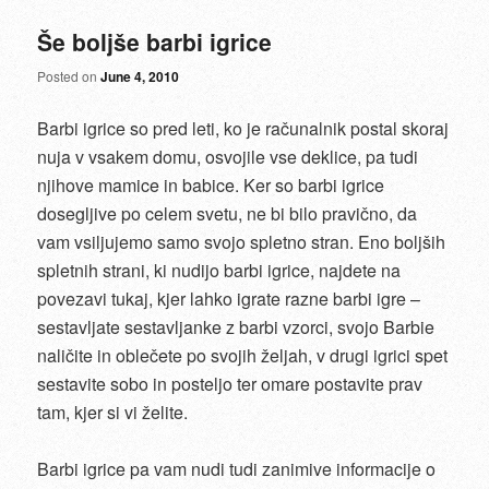
Še boljše barbi igrice
Posted on
June 4, 2010
Barbi igrice so pred leti, ko je računalnik postal skoraj
nuja v vsakem domu, osvojile vse deklice, pa tudi
njihove mamice in babice. Ker so barbi igrice
dosegljive po celem svetu, ne bi bilo pravično, da
vam vsiljujemo samo svojo spletno stran. Eno boljših
spletnih strani, ki nudijo barbi igrice, najdete na
povezavi tukaj, kjer lahko igrate razne barbi igre –
sestavljate sestavljanke z barbi vzorci, svojo Barbie
naličite in oblečete po svojih željah, v drugi igrici spet
sestavite sobo in posteljo ter omare postavite prav
tam, kjer si vi želite.
Barbi igrice pa vam nudi tudi zanimive informacije o