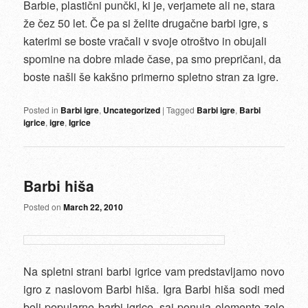
Barbie, plastični punčki, ki je, verjamete ali ne, stara
že čez 50 let. Če pa si želite drugačne barbi igre, s
katerimi se boste vračali v svoje otroštvo in obujali
spomine na dobre mlade čase, pa smo prepričani, da
boste našli še kakšno primerno spletno stran za igre.
Posted in
Barbi igre
,
Uncategorized
|
Tagged
Barbi igre
,
Barbi
igrice
,
igre
,
Igrice
Barbi hiša
Posted on
March 22, 2010
Na spletni strani barbi igrice vam predstavljamo novo
igro z naslovom Barbi hiša. Igra Barbi hiša sodi med
bolj popularne barbi igrice, saj ponuja elemente zelo